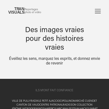
TRAN
Reportages
VISUALS
photo et vidéo
Des images vraies
pour des histoires
vraies
Éveillez les sens, marquez les esprits, et donnez envie
de revenir
ILS M'ONT FAIT CONFIANCE
VILLE DE PULLY
RADIX
LE PETIT AJACCIO
CIPOLLINO
MARCHÉ CUENDET
CANTON DE VAUD
CENTRE PATRONAL
RADISSON COLLECTION
JÉRÔME NIDEGGER
WINDSHAPE
BCIU
ARCANA FESTIVAL
HACKSUMMIT